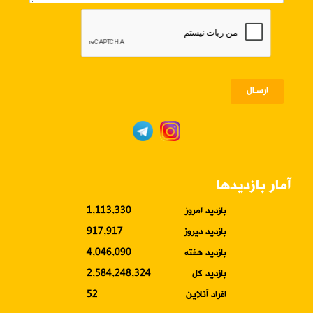
ارسـال
آمار بازدیدها
بازدید امروز
1,113,330
بازدید دیروز
917,917
بازدید هفته
4,046,090
بازدید کل
2,584,248,324
افراد آنلاین
52