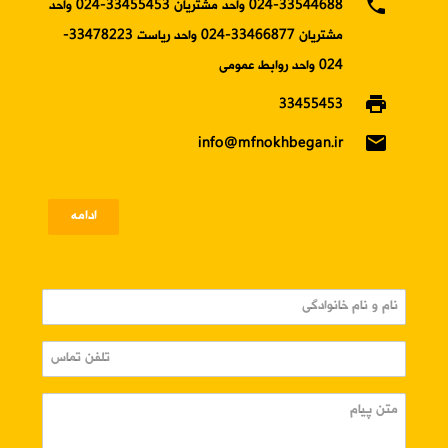
phone
024-33544688 واحد مشتریان 33455453-024 واحد
مشتریان 33466877-024 واحد ریاست 33478223-
024 واحد روابط عمومی
print
33455453
email
info@mfnokhbegan.ir
ادامه