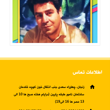
اطلاعات تماس
home
زنجان، چهارراه سعدی جنب انتقال خون کوچه شادمان
ساختمان نامور طبقه پایین (درایام هفته صبح ها 10 الی
13 عصر ها 16 الی19)