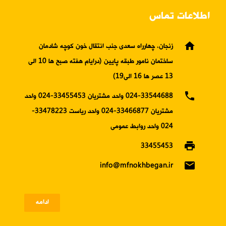
اطلاعات تماس
home
زنجان، چهارراه سعدی جنب انتقال خون کوچه شادمان
ساختمان نامور طبقه پایین (درایام هفته صبح ها 10 الی
13 عصر ها 16 الی19)
phone
024-33544688 واحد مشتریان 33455453-024 واحد
مشتریان 33466877-024 واحد ریاست 33478223-
024 واحد روابط عمومی
print
33455453
email
info@mfnokhbegan.ir
ادامه