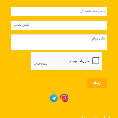
ارسـال