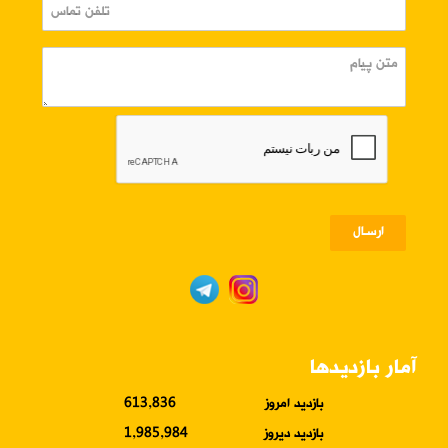
ارسـال
آمار بازدیدها
بازدید امروز
613,836
بازدید دیروز
1,985,984