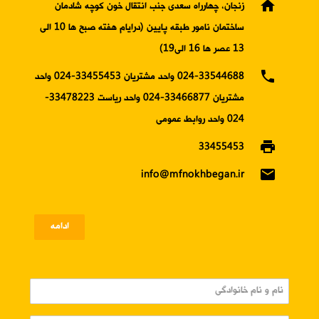
home
زنجان، چهارراه سعدی جنب انتقال خون کوچه شادمان
ساختمان نامور طبقه پایین (درایام هفته صبح ها 10 الی
13 عصر ها 16 الی19)
phone
024-33544688 واحد مشتریان 33455453-024 واحد
مشتریان 33466877-024 واحد ریاست 33478223-
024 واحد روابط عمومی
print
33455453
email
info@mfnokhbegan.ir
ادامه