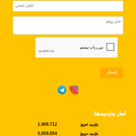
ارسـال
آمار بازدیدها
بازدید امروز
1,909,712
بازدید دیروز
5,059,054