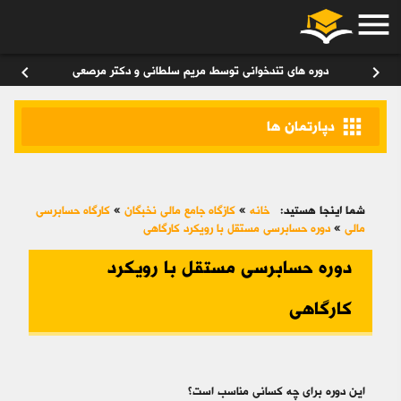
menu
ورود
/
عضویت
۰
chevron_left
chevron_right
دوره های تندخوانی توسط مریم سلطانی و دکتر مرصعی
apps
دپارتمان ها
شما اینجا هستید:
خانه
»
کازگاه جامع مالی نخبگان
»
کارگاه حسابرسی
مالی
»
دوره حسابرسی مستقل با رویکرد کارگاهی
دوره حسابرسی مستقل با رویکرد
کارگاهی
این دوره برای چه کسانی مناسب است؟