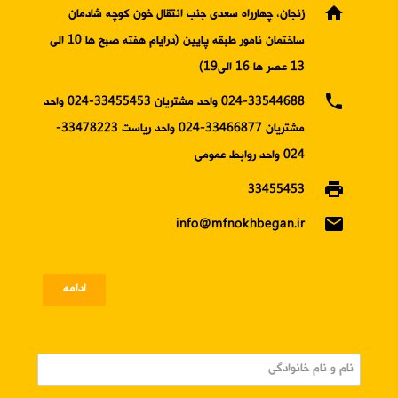
home
زنجان، چهارراه سعدی جنب انتقال خون کوچه شادمان
ساختمان نامور طبقه پایین (درایام هفته صبح ها 10 الی
13 عصر ها 16 الی19)
phone
024-33544688 واحد مشتریان 33455453-024 واحد
مشتریان 33466877-024 واحد ریاست 33478223-
024 واحد روابط عمومی
print
33455453
email
info@mfnokhbegan.ir
ادامه