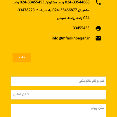
phone
024-33544688 واحد مشتریان 33455453-024 واحد
مشتریان 33466877-024 واحد ریاست 33478223-
024 واحد روابط عمومی
print
33455453
email
info@mfnokhbegan.ir
ادامه