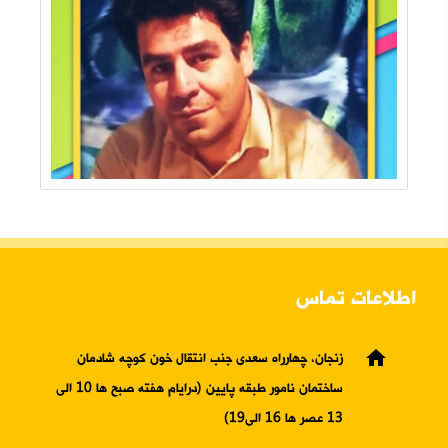
اطلاعات تماس
home
زنجان، چهارراه سعدی جنب انتقال خون کوچه شادمان
ساختمان نامور طبقه پایین (درایام هفته صبح ها 10 الی
13 عصر ها 16 الی19)