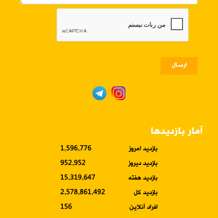
ارسـال
آمار بازدیدها
بازدید امروز
1,596,776
بازدید دیروز
952,952
بازدید هفته
15,319,647
بازدید کل
2,578,861,492
افراد آنلاین
156