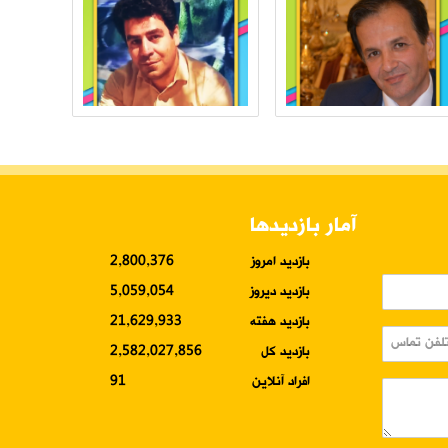
آمار بازدیدها
بازدید امروز
2,800,376
بازدید دیروز
5,059,054
بازدید هفته
21,629,933
بازدید کل
2,582,027,856
افراد آنلاین
91