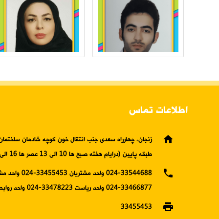
اطلاعات تماس
home
زنجان، چهارراه سعدی جنب انتقال خون کوچه شادمان ساختمان 
طبقه پایین (درایام هفته صبح ها 10 الی 13 عصر ها 16 الی19)
phone
024-33544688 واحد مشتریان 5453
33466877-024 واحد ریاست 33478223-024 واحد روابط عمومی
print
33455453