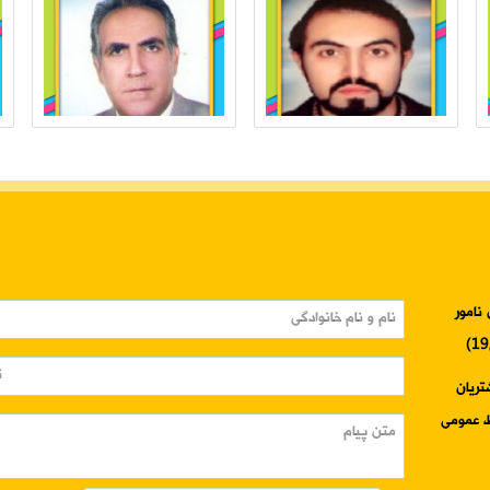
نامور
3345-024 واحد مشتریان