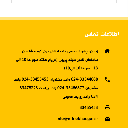
اطلاعات تماس
home
زنجان، چهارراه سعدی جنب انتقال خون کوچه شادمان
ساختمان نامور طبقه پایین (درایام هفته صبح ها 10 الی
13 عصر ها 16 الی19)
phone
024-33544688 واحد مشتریان 33455453-024 واحد
مشتریان 33466877-024 واحد ریاست 33478223-
024 واحد روابط عمومی
print
33455453
email
info@mfnokhbegan.ir