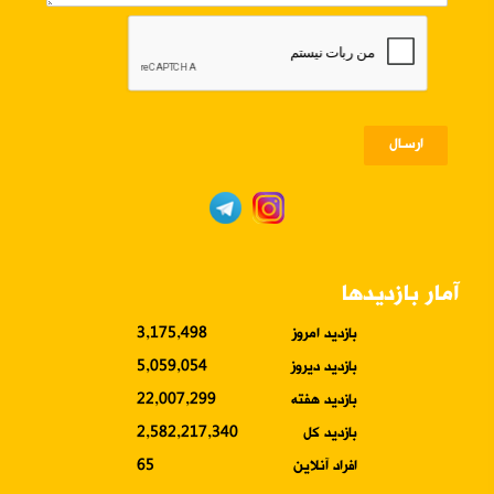
ارسـال
آمار بازدیدها
بازدید امروز
3,175,498
بازدید دیروز
5,059,054
بازدید هفته
22,007,299
بازدید کل
2,582,217,340
افراد آنلاین
65