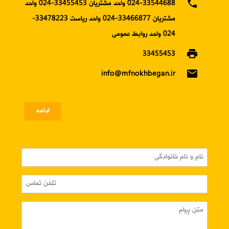
phone
024-33544688 واحد مشتریان 33455453-024 واحد
مشتریان 33466877-024 واحد ریاست 33478223-
024 واحد روابط عمومی
print
33455453
email
info@mfnokhbegan.ir
ادامه