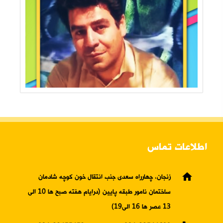
اطلاعات تماس
home
زنجان، چهارراه سعدی جنب انتقال خون کوچه شادمان
ساختمان نامور طبقه پایین (درایام هفته صبح ها 10 الی
13 عصر ها 16 الی19)