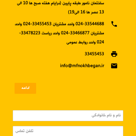
ساختمان نامور طبقه پایین (درایام هفته صبح ها 10 الی
13 عصر ها 16 الی19)
phone
024-33544688 واحد مشتریان 33455453-024 واحد
مشتریان 33466877-024 واحد ریاست 33478223-
024 واحد روابط عمومی
print
33455453
email
info@mfnokhbegan.ir
ادامه