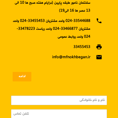
ساختمان نامور طبقه پایین (درایام هفته صبح ها 10 الی
13 عصر ها 16 الی19)
phone
024-33544688 واحد مشتریان 33455453-024 واحد
مشتریان 33466877-024 واحد ریاست 33478223-
024 واحد روابط عمومی
print
33455453
email
info@mfnokhbegan.ir
ادامه