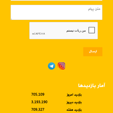
ارسـال
آمار بازدیدها
بازدید امروز
705,109
بازدید دیروز
3,193,190
بازدید هفته
709,327