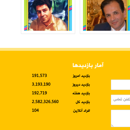
آمار بازدیدها
بازدید امروز
191,573
بازدید دیروز
3,193,190
بازدید هفته
192,719
بازدید کل
2,582,326,560
افراد آنلاین
104