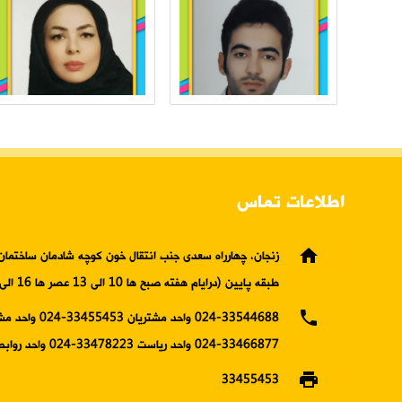
اطلاعات تماس
home
زنجان، چهارراه سعدی جنب انتقال خون کوچه شادمان ساختمان 
طبقه پایین (درایام هفته صبح ها 10 الی 13 عصر ها 16 الی19)
phone
024-33544688 واحد مشتریان 5453
33466877-024 واحد ریاست 33478223-024 واحد روابط عمومی
print
33455453