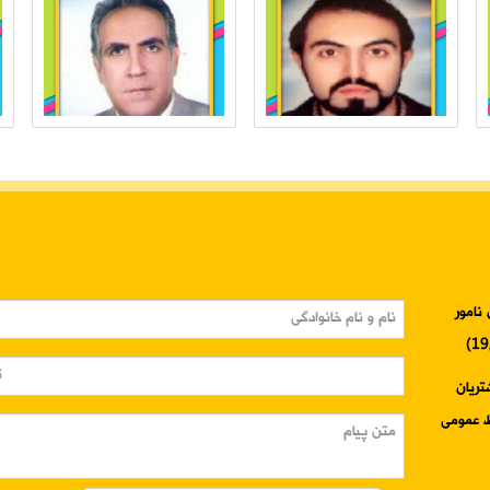
نامور
3345-024 واحد مشتریان