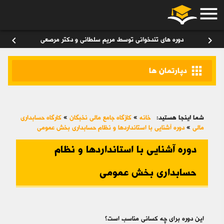
menu
ورود
/
عضویت
۰
chevron_left
chevron_right
دوره های تندخوانی توسط مریم سلطانی و دکتر مرصعی
apps
دپارتمان ها
شما اینجا هستید:
خانه
»
کازگاه جامع مالی نخبگان
»
کارگاه حسابداری
مالی
»
دوره آشنایی با استانداردها و نظام حسابداری بخش عمومی
دوره آشنایی با استانداردها و نظام
حسابداری بخش عمومی
این دوره برای چه کسانی مناسب است؟