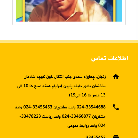
اطلاعات تماس
home
زنجان، چهارراه سعدی جنب انتقال خون کوچه شادمان
ساختمان نامور طبقه پایین (درایام هفته صبح ها 10 الی
13 عصر ها 16 الی19)
phone
024-33544688 واحد مشتریان 33455453-024 واحد
مشتریان 33466877-024 واحد ریاست 33478223-
024 واحد روابط عمومی
print