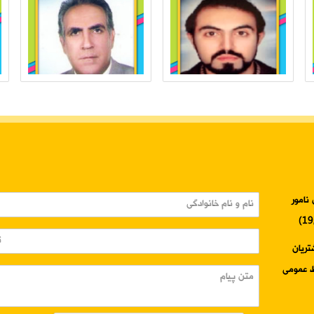
نامور
3345-024 واحد مشتریان