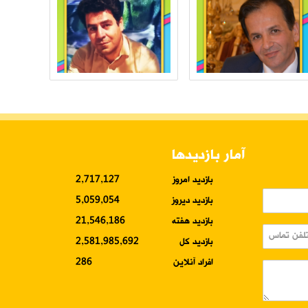
آمار بازدیدها
بازدید امروز
2,717,127
بازدید دیروز
5,059,054
بازدید هفته
21,546,186
بازدید کل
2,581,985,692
افراد آنلاین
286