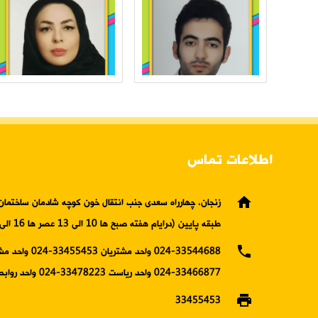
اطلاعات تماس
home
زنجان، چهارراه سعدی جنب انتقال خون کوچه شادمان ساختمان 
طبقه پایین (درایام هفته صبح ها 10 الی 13 عصر ها 16 الی19)
phone
024-33544688 واحد مشتریان 5453
33466877-024 واحد ریاست 33478223-024 واحد روابط عمومی
print
33455453