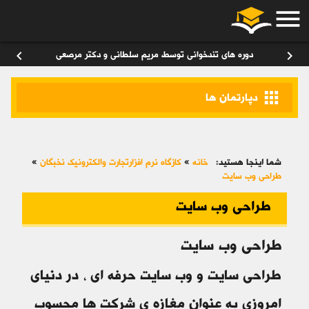
menu
ورود
/
عضویت
۰
chevron_left
chevron_right
دوره های تندخوانی توسط مریم سلطانی و دکتر مرصعی
apps
دپارتمان ها
شما اینجا هستید:
خانه
»
کازگاه نرم افزارتجارت والکترونیک نخبگان
»
طراحی وب سایت
طراحی وب سایت
طراحی وب سایت
طراحی سایت و وب سایت حرفه ای ، در دنیای
امروزی به عنوان مغازه ی شرکت ها محسوب