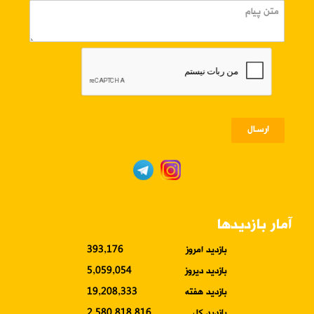
ارسـال
آمار بازدیدها
بازدید امروز
393,176
بازدید دیروز
5,059,054
بازدید هفته
19,208,333
بازدید کل
2,580,818,816