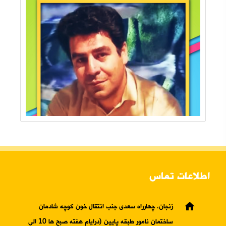
اطلاعات تماس
home
زنجان، چهارراه سعدی جنب انتقال خون کوچه شادمان
ساختمان نامور طبقه پایین (درایام هفته صبح ها 10 الی