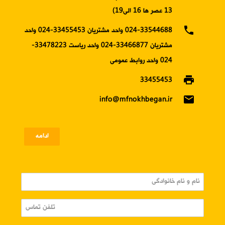
13 عصر ها 16 الی19)
phone
024-33544688 واحد مشتریان 33455453-024 واحد
مشتریان 33466877-024 واحد ریاست 33478223-
024 واحد روابط عمومی
print
33455453
email
info@mfnokhbegan.ir
ادامه