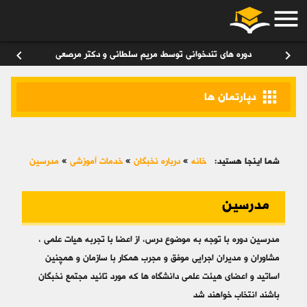
menu
ورود
/
عضویت
۰
chevron_left
chevron_right
دوره های تندخوانی توسط مریم سلطانی و دکتر مرصعی
apps
دپارتمان ها
شما اینجا هستید:
خانه
»
درباره نخبگان
»
خدمات آموزشی
»
مدرسین
مدرسین
مدرسين دوره با توجه به موضوع درس، از اعضا با تجربه هيات علمي ،
مشاوران و مديران اجرايي موفق و مجرب همكار با سازمان و همچنين
اساتيد و اعضاي هيئت علمي دانشگاه ها كه مورد تائيد مجتمع نخبگان
باشند انتخاب خواهند شد​