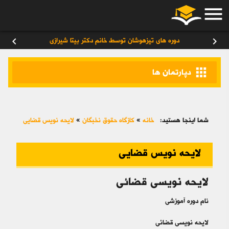
menu
ورود
/
عضویت
۰
chevron_left
chevron_right
دوره های تیزهوشان توسط خانم دکتر بیتا شیرازی
apps
دپارتمان ها
شما اینجا هستید:
خانه
»
کازگاه حقوق نخبگان
»
لایحه نویس قضایی
لایحه نویس قضایی
لایحه نویسی قضائی
نام دوره آموزشی
لایحه نویسی قضائی