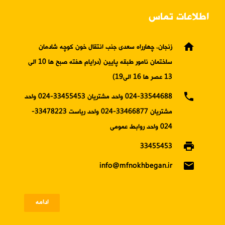
اطلاعات تماس
home
زنجان، چهارراه سعدی جنب انتقال خون کوچه شادمان
ساختمان نامور طبقه پایین (درایام هفته صبح ها 10 الی
13 عصر ها 16 الی19)
phone
024-33544688 واحد مشتریان 33455453-024 واحد
مشتریان 33466877-024 واحد ریاست 33478223-
024 واحد روابط عمومی
print
33455453
email
info@mfnokhbegan.ir
ادامه