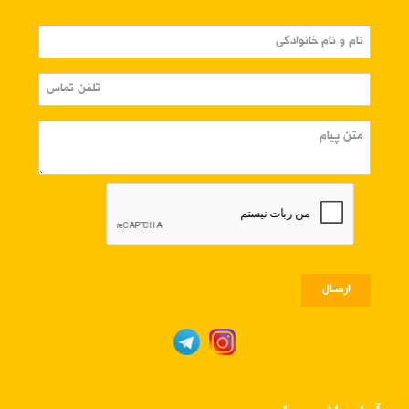
ارسـال