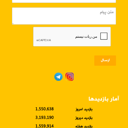
ارسـال
آمار بازدیدها
بازدید امروز
1,550,638
بازدید دیروز
3,193,190
بازدید هفته
1,559,914