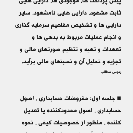
پيش پرداخت ها، موجودي ها، دارايي هايي
ثابت مشهود، دارايي هايي نامشهود، ساير
دارايي ها و تشخيص مفاهيم سرمايه گذاري
و انجام عمليات مربوط به بدهي ها و
تعهدات و تهيه و تنظيم صورتهاي مالي و
تجزيه و تحليل آن و نسبتهاي مالي برآيد.
رئوس مطالب
■ جلسه اول: مفروضات حسابداری ، اصول
حسابداری ، اصول محدودکننده یا تعدیل
کننده ، منظور از خصوصیات کیفی ، نحوه