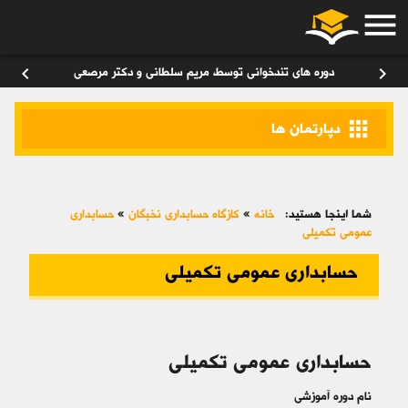
menu
ورود
/
عضویت
۰
chevron_left
chevron_right
دوره های تندخوانی توسط مریم سلطانی و دکتر مرصعی
apps
دپارتمان ها
شما اینجا هستید:
خانه
»
کازگاه حسابداری نخبگان
»
حسابداری
عمومی تکمیلی
حسابداری عمومی تکمیلی
حسابداری عمومی تکمیلی
نام دوره آموزشی