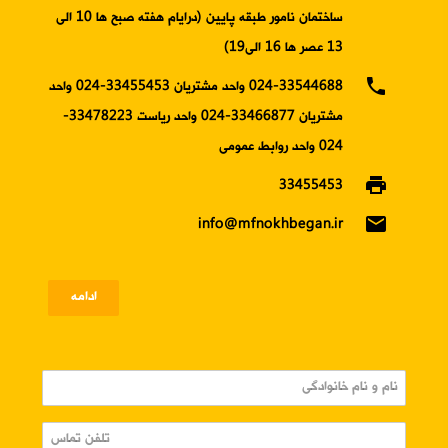
ساختمان نامور طبقه پایین (درایام هفته صبح ها 10 الی
13 عصر ها 16 الی19)
phone
024-33544688 واحد مشتریان 33455453-024 واحد
مشتریان 33466877-024 واحد ریاست 33478223-
024 واحد روابط عمومی
print
33455453
email
info@mfnokhbegan.ir
ادامه