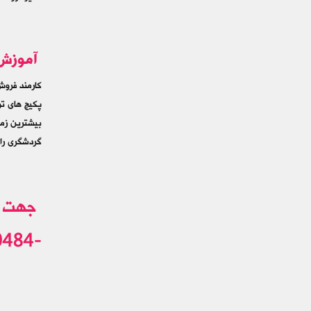
آموزش 
کارمند فروش
پکیج های تو
بیشترین زمی
گردشگری را 
-09192410484 - 02433544688تماس فرمایید