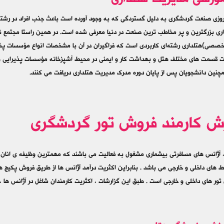
موزشی مدیریت هتلداری
روزي صنعت گردشگري به دليل گستردگي که به وجود آورده است باعث جذب افراد در رشته ه
ی بزرگترين و پر مخاطب ترين صنعت در دنيا معرفي شده است. در همین راستا مجتمع نخ
صصی)هتلداری رشته‌ای کاربردی است که فراگیران در آن با مشخصات انواع مؤسسات پذیر
 قسمت های مختلف هتل و بهداشت کار و ایمنی در محیط آشپزخانه مؤسسات پذیرایی و ب
چنین دانشجویان پس از پایان دوره مدرک مدیریت هتلداری دریافت می کنند.
ش کارمند فروش تور گردشگری
، آژانس های مسافرتی بیشماری مشغول به فعالیت می باشند که مهمترین وظیفه ی انان 
 های داخلی و خارجی می باشد . بنابراین اکثریت درآمد آژانس ها از طریق فروش پکیج 
ر های داخلی و خارجی است . طبق این گزارشات ، اکثریت کارمندان شاغل در آژانس ها 