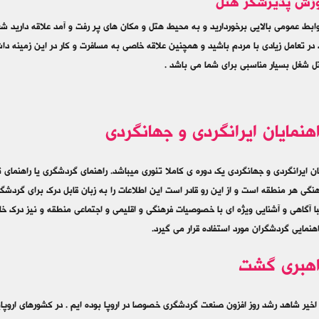
وزش پذیرشگر هتل
روابط عمومی بالایی برخوردارید و به محیط هتل و مکان های پر رفت و آمد علاقه داری
در تعامل زیادی با مردم باشید و همچنین علاقه خاصی به مسافرت و کار در این زمینه دا
 شغل بسیار مناسبی برای شما می باشد .
اهنمایان ایرانگردی و جهانگردی
یان ایرانگردی و جهانگردی یک دوره ی کاملا تئوری میباشد. راهنماي گردشگری یا راهنمای
نگي هر منطقه است و از اين رو قادر است اين اطلاعات را به زبان قابل درک براي گردش
ا آگاهي و آشنايي ويژه اي با خصوصيات فرهنگي و اقليمي و اجتماعي منطقه و نيز درک خ
اهنمايي گردشگران مورد استفاده قرار مي گيرد.
اهبری گشت
اخیر شاهد رشد روز افزون صنعت گردشگری خصوصا در اروپا بوده ایم . در کشورهای اروپای