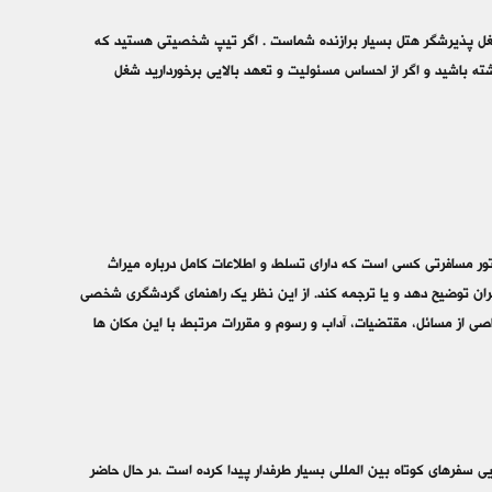
د شغل پذیرشگر هتل بسیار برازنده شماست . اگر تیپ شخصیتی هستید که
شته باشید و اگر از احساس مسئولیت و تعهد بالایی برخوردارید شغل
 تور مسافرتی کسي است که داراي تسلط و اطلاعات کامل درباره ميراث
گران توضيح دهد و يا ترجمه کند. از اين نظر يک راهنماي گردشگری شخصي
اصي از مسائل، مقتضيات، آداب و رسوم و مقررات مرتبط با اين مکان ها
ی سفرهای کوتاه بین المللی بسیار طرفدار پیدا کرده است .در حال حاضر