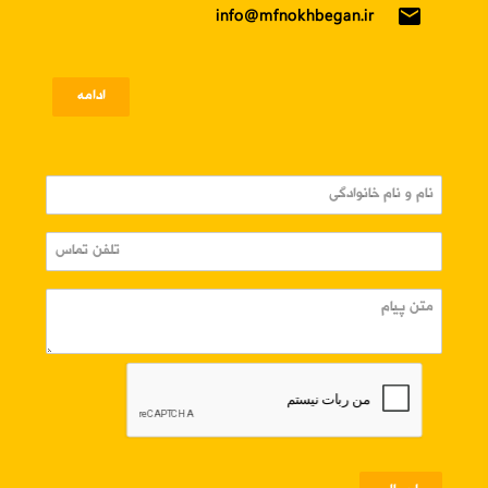
email
info@mfnokhbegan.ir
ادامه