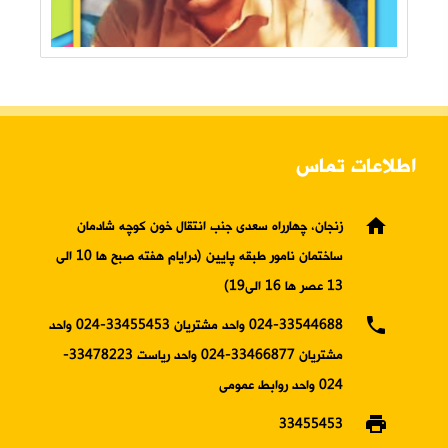
اطلاعات تماس
home
زنجان، چهارراه سعدی جنب انتقال خون کوچه شادمان
ساختمان نامور طبقه پایین (درایام هفته صبح ها 10 الی
13 عصر ها 16 الی19)
phone
024-33544688 واحد مشتریان 33455453-024 واحد
مشتریان 33466877-024 واحد ریاست 33478223-
024 واحد روابط عمومی
print
33455453