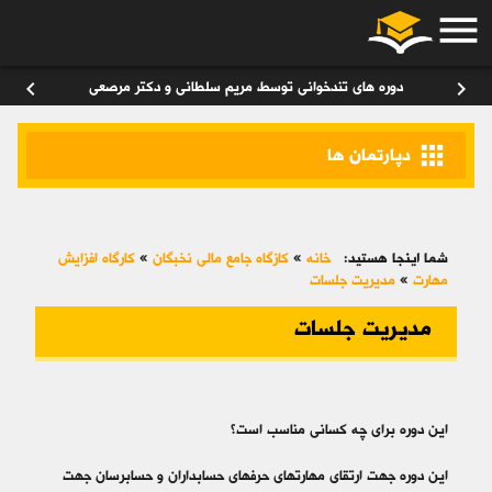
menu
ورود
/
عضویت
۰
chevron_left
chevron_right
دوره های تندخوانی توسط مریم سلطانی و دکتر مرصعی
apps
دپارتمان ها
شما اینجا هستید:
خانه
»
کازگاه جامع مالی نخبگان
»
کارگاه افزایش
مهارت
»
مدیریت جلسات
مدیریت جلسات
این دوره برای چه کسانی مناسب است؟
این دوره جهت ارتقای مهارت­‎های حرفه‎ای حسابداران و حسابرسان جهت