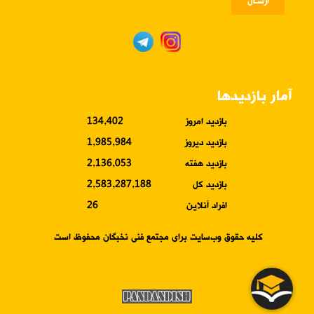
ارسـال
آمار بازدیدها
بازدید امروز
134,402
بازدید دیروز
1,985,984
بازدید هفته
2,136,053
بازدید کل
2,583,287,188
افراد آنلاین
26
کلیه حقوق وب‌سایت برای مجتمع فنی نخبگان محفوظ است