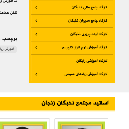
1. آموزش زبان فرانسوی – مقدماتی تا پیشرفته(کودکان - نوجوانان - بزرگسالان )
کازگاه جامع مالی نخبگان
تلفن هماهنگی 33466877- 024 33544688- 024 3
کازگاه جامع مدیران نخبگان
کازگاه ایده پروری نخبگان
برچسب ه
کارگاه آموزش نرم افزار کاربردی
آموزش زبا
کازگاه آموزشی رایگان
کارگاه آموزش زبانهای عمومی
اساتید مجتمع نخبگان زنجان