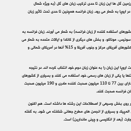
سرزمین گل ها این زبان تا حدی ترکیب زبان های گل (به ویژه شمال
در اروپا به شمار می رود. زبان فرانسه همچنین تا حدی تحت تاثیر زبان
انکوفون (کشورهای استفاده کننده از زبان فرانسه) به شمار می آورند. زبان فرانسه به
سوئیس، موناکو، و بخش های دیگری از کانادا و ایالات متحده به شمار می
رود. تا سال 2015 حدود 40 درصد از جمعیت فرانکوفون ها در اروپا زندگی می کنند، 35% از آنها در کشورهای آفریقای مرکز و جنوب آفریقا و 15% آنها در آمریکای شمالی و
بان بزرگ اتحادیه اروپا از نظر تعداد متکمان مادری است و حدود 20% از جمعیت اروپا این زبان را به عنوان زبان دوم خود انتخاب کرده اند. در نتیجه
بان فرانسه به عنوان تنها یا یکی از زبان های رسمی خود استفاده می کنند و بسیاری از کشورهای
آفریقایی این زبان را به عنوان زبان دوم در مدارس خود تدریس می کنند. در سال 2015 زبان فرانسه دارای بین 77 تا 110 میلیون صحبت کننده مادری و 190 میلیون صحبت
دی بر روی بخش وسیعی از اصطلاحات این رشته ها داشته است. هم اکنون
للی المپیک و بسیاری از انجمن های مطرح جهانی شناخته می شود. به گفته