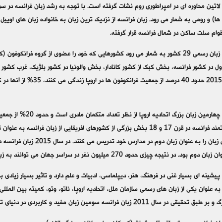
ن لاتین محاوره ای در امپراطوری روم نشات گرفته است. با توجه به رشد زبان فرانسه در 
) و رومی به شمار می رود. زبان فرانسه از نزدیک ترین زبان به خانواده زبان های اوییل 
وام سلت ساکن در شمال فرانسه قرار گرفته.
زبان فرانسه زبان رسمی 29 کشور به شمار می رود کشورهایی که خود را عضوی از گروه فر
اول در کشور فرانسه، بخش کبک از کشور کانادار، بخش والونیا در کشور بلژیک، غرب کشور 
زبان فرانسه چهارمین ز
استعمار قدرتمند فرانسه در قرن 17 و 18 بخش بزرگی از کشورهای افریقایی از ز
د. در نتیجه چیزی حدود 270 میلیون نفر در سراسر جهان می توانند به زبان فرانسه صحبت کنند.
 پیشینه ای بسیار غنی در فرهنگ، هنر، دیپلماسی، ادبیات و علم دارد و تاثیر بسیار زیا
 به عنوان یکی از زبان های رسمی سازمان ملل، اتحادیه اروپا، ناتو، وتو، کمیته بین الم
20 زبان فرانسه سومین زبان مفید و کاربردی در دنیای تجارت (بعد از انگلیسی و چینی ماندارین) است.