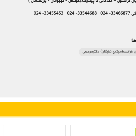
3345545- 024
ا
ن فرانسه(مجتمع نخبگان) دکترمرصعی