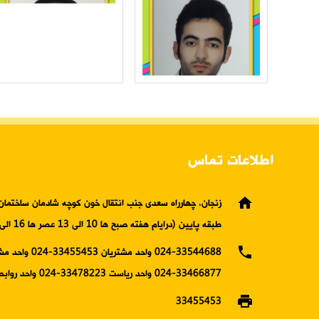
اطلاعات تماس
home
زنجان، چهارراه سعدی جنب انتقال خون کوچه شادمان ساختمان 
طبقه پایین (درایام هفته صبح ها 10 الی 13 عصر ها 16 الی19)
phone
024-33544688 واحد مشتریان 5453
33466877-024 واحد ریاست 33478223-024 واحد روابط عمومی
print
33455453