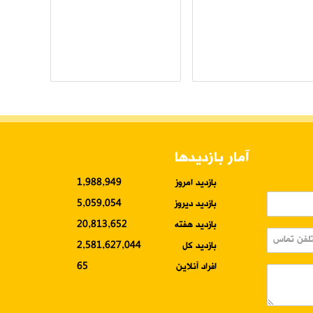
آمار بازدیدها
بازدید امروز
1,988,949
بازدید دیروز
5,059,054
بازدید هفته
20,813,652
بازدید کل
2,581,627,044
افراد آنلاین
65