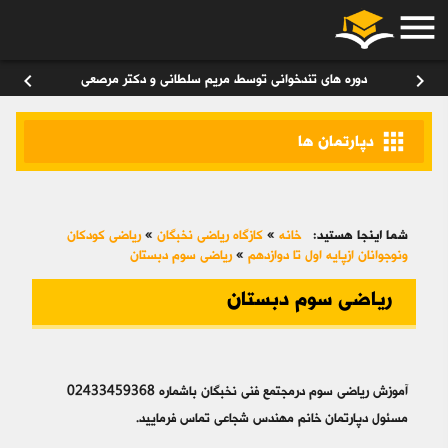
menu
ورود
/
عضویت
۰
chevron_left
chevron_right
دوره های تندخوانی توسط مریم سلطانی و دکتر مرصعی
apps
دپارتمان ها
شما اینجا هستید:
خانه
»
کازگاه ریاضی نخبگان
»
ریاضی کودکان
ونوجوانان ازپایه اول تا دوازدهم
»
ریاضی سوم دبستان
ریاضی سوم دبستان
آموزش ریاضی سوم درمجتمع فنی نخبگان باشماره 02433459368
مسئول دپارتمان خانم مهندس شجاعی تماس فرمایید.