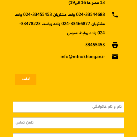
13 عصر ها 16 الی19)
phone
024-33544688 واحد مشتریان 33455453-024 واحد
مشتریان 33466877-024 واحد ریاست 33478223-
024 واحد روابط عمومی
print
33455453
email
info@mfnokhbegan.ir
ادامه