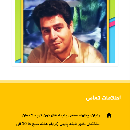
اطلاعات تماس
home
زنجان، چهارراه سعدی جنب انتقال خون کوچه شادمان
ساختمان نامور طبقه پایین (درایام هفته صبح ها 10 الی