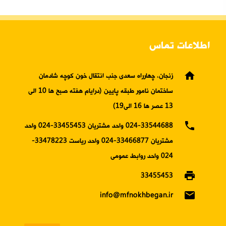
اطلاعات تماس
home
زنجان، چهارراه سعدی جنب انتقال خون کوچه شادمان
ساختمان نامور طبقه پایین (درایام هفته صبح ها 10 الی
13 عصر ها 16 الی19)
phone
024-33544688 واحد مشتریان 33455453-024 واحد
مشتریان 33466877-024 واحد ریاست 33478223-
024 واحد روابط عمومی
print
33455453
email
info@mfnokhbegan.ir