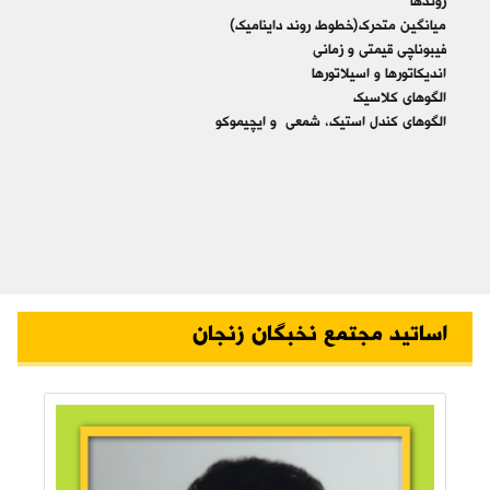
روندها
میانگین متحرک(خطوط روند داینامیک)
فیبوناچی قیمتی و زمانی
اندیکاتورها و اسیلاتورها
الگوهای کلاسیک
الگوهای کندل استیک، شمعی و ایچیموکو
اساتید مجتمع نخبگان زنجان