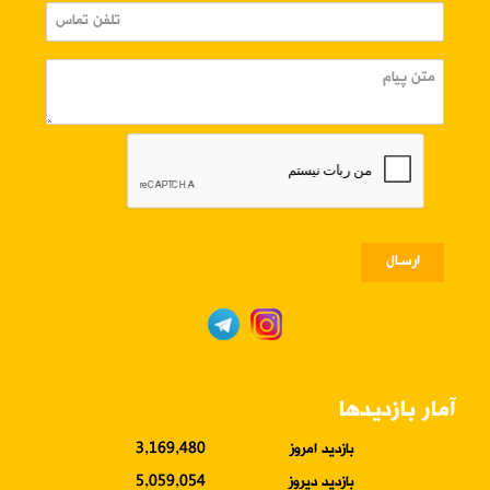
ارسـال
آمار بازدیدها
بازدید امروز
3,169,480
بازدید دیروز
5,059,054