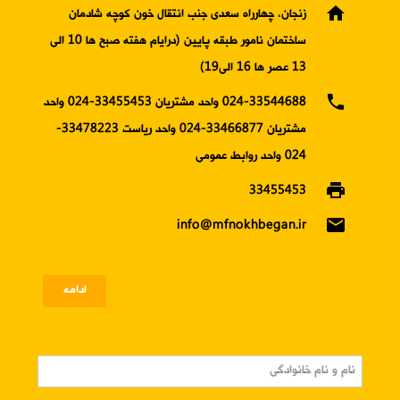
home
زنجان، چهارراه سعدی جنب انتقال خون کوچه شادمان
ساختمان نامور طبقه پایین (درایام هفته صبح ها 10 الی
13 عصر ها 16 الی19)
phone
024-33544688 واحد مشتریان 33455453-024 واحد
مشتریان 33466877-024 واحد ریاست 33478223-
024 واحد روابط عمومی
print
33455453
email
info@mfnokhbegan.ir
ادامه