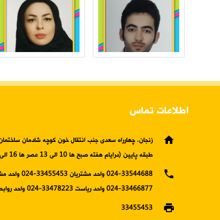
اطلاعات تماس
home
زنجان، چهارراه سعدی جنب انتقال خون کوچه شادمان ساختمان 
طبقه پایین (درایام هفته صبح ها 10 الی 13 عصر ها 16 الی19)
phone
024-33544688 واحد مشتریان 5453
33466877-024 واحد ریاست 33478223-024 واحد روابط عمومی
print
33455453