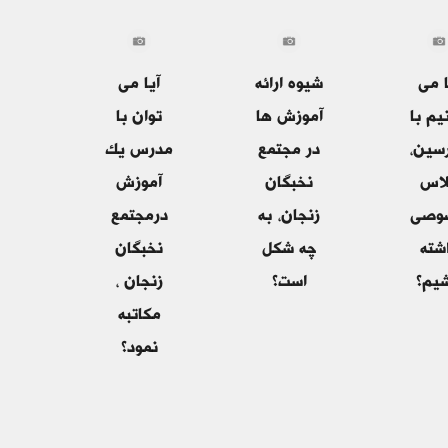
ا می
شیوه ارائه
آیا می
یم با
آموزش ها
توان با
سین،
در مجتمع
مدرس یک
اس
نخبگان
آموزش
وصی
زنجان، به
درمجتمع
شته
چه شکل
نخبگان
شیم؟
است؟
زنجان ،
مکاتبه
نمود؟