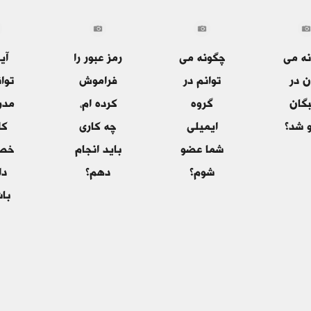
ه می
چگونه می
رمز عبور را
آی
ن در
توانم در
فراموش
توان
گان
گروه
کرده ام،
مدر
 شد؟
ایمیلی
چه کاری
کل
شما عضو
باید انجام
خص
شوم؟
دهم؟
دا
با