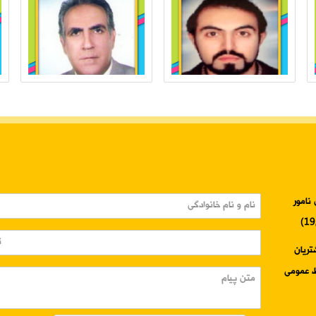
نامور
3345-024 واحد مشتریان