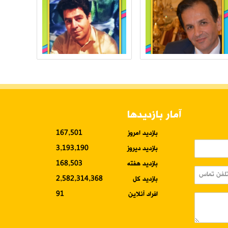
آمار بازدیدها
بازدید امروز
167,501
بازدید دیروز
3,193,190
بازدید هفته
168,503
بازدید کل
2,582,314,368
افراد آنلاین
91