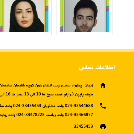
اطلاعات تماس
home
زنجان، چهارراه سعدی جنب انتقال خون کوچه شادمان ساختمان 
طبقه پایین (درایام هفته صبح ها 10 الی 13 عصر ها 16 الی19)
phone
024-33544688 واحد مشتریان 5453
33466877-024 واحد ریاست 33478223-024 واحد روابط عمومی
print
33455453