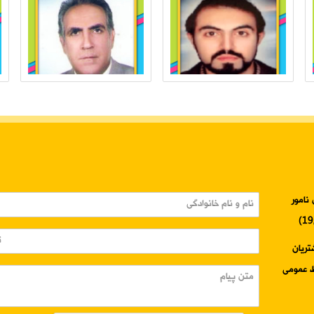
نامور
3345-024 واحد مشتریان