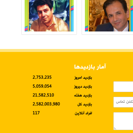
آمار بازدیدها
بازدید امروز
2,753,235
بازدید دیروز
5,059,054
بازدید هفته
21,582,510
بازدید کل
2,582,003,980
افراد آنلاین
117