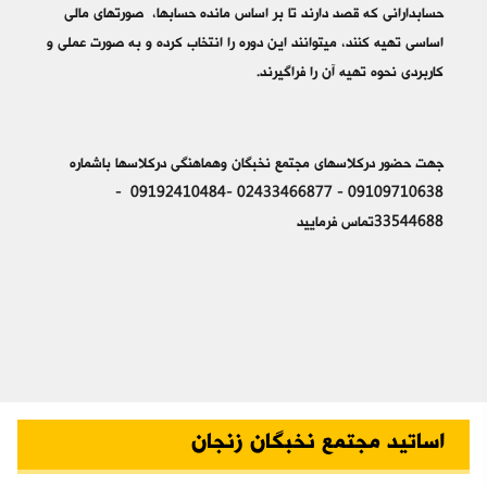
حسابدارانی که قصد دارند تا بر اساس مانده­ حساب­‎ها، صورت‎های مالی
اساسی تهیه کنند، می­‎توانند این دوره را انتخاب کرده و به صورت عملی و
کاربردی نحوه تهیه آن را فراگیرند.
جهت حضور درکلاسهای مجتمع نخبگان وهماهنگی درکلاسها باشماره
09109710638 - 02433466877 -09192410484 -
33544688تماس فرمایید
اساتید مجتمع نخبگان زنجان