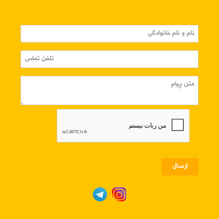
ارسـال