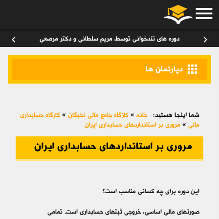
menu
ورود
/
عضویت
۰
chevron_left
chevron_right
دوره های تندخوانی توسط مریم سلطانی و دکتر مرصعی
apps
دپارتمان ها
شما اینجا هستید:
خانه
»
کازگاه جامع مالی نخبگان
»
کارگاه حسابداری
مالی
»
مروری بر استانداردهای حسابداری ایران
مروری بر استانداردهای حسابداری ایران
این دوره برای چه کسانی مناسب است؟
صورت‎های مالی اساسی، خروجی ثبت­‎های حسابداری است. تمامی