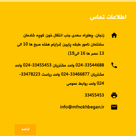
اطلاعات تماس
home
زنجان، چهارراه سعدی جنب انتقال خون کوچه شادمان
ساختمان نامور طبقه پایین (درایام هفته صبح ها 10 الی
13 عصر ها 16 الی19)
phone
024-33544688 واحد مشتریان 33455453-024 واحد
مشتریان 33466877-024 واحد ریاست 33478223-
024 واحد روابط عمومی
print
33455453
email
info@mfnokhbegan.ir
ادامه