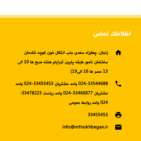
اطلاعات تماس
home
زنجان، چهارراه سعدی جنب انتقال خون کوچه شادمان
ساختمان نامور طبقه پایین (درایام هفته صبح ها 10 الی
13 عصر ها 16 الی19)
phone
024-33544688 واحد مشتریان 33455453-024 واحد
مشتریان 33466877-024 واحد ریاست 33478223-
024 واحد روابط عمومی
print
33455453
email
info@mfnokhbegan.ir