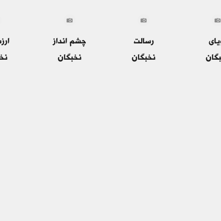
یای
رسالت
چشم انداز
ارز
گان
نخبگان
نخبگان
نخ