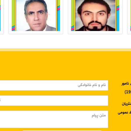
نامور
3345-024 واحد مشتریان