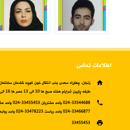
اطلاعات تماس
home
زنجان، چهارراه سعدی جنب انتقال خون کوچه شادمان ساختمان 
طبقه پایین (درایام هفته صبح ها 10 الی 13 عصر ها 16 الی19)
phone
024-33544688 واحد مشتریان 5453
33466877-024 واحد ریاست 33478223-024 واحد روابط عمومی
print
33455453