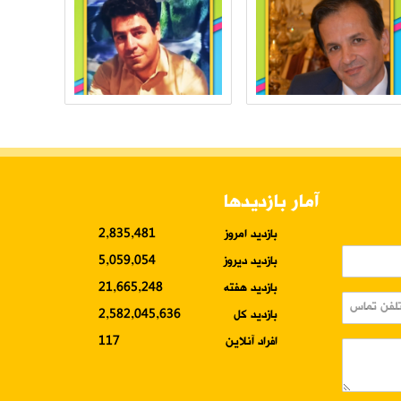
آمار بازدیدها
بازدید امروز
2,835,481
بازدید دیروز
5,059,054
بازدید هفته
21,665,248
بازدید کل
2,582,045,636
افراد آنلاین
117