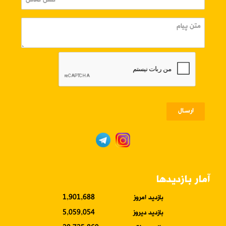
ارسـال
آمار بازدیدها
بازدید امروز
1,901,688
بازدید دیروز
5,059,054