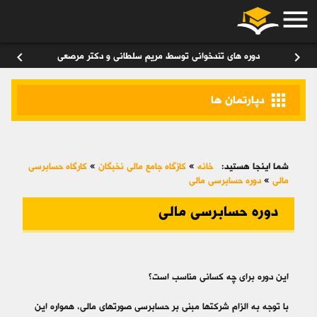
menu
ورود
/
عضویت
۰
chevron_left
chevron_right
دوره های تندخوانی توسط مریم سلطانی و دکتر مرصعی
apps
دپارتمان ها
شما اینجا هستید:
خانه
»
کازگاه جامع مالی نخبگان
»
کارگاه حسابرسی
مالی
»
دوره حسابرسی مالی
دوره حسابرسی مالی
این دوره برای چه کسانی مناسب است؟
با توجه به الزام شرکت­‎ها مبنی بر حسابرسی صورت‎های مالی، همواره این