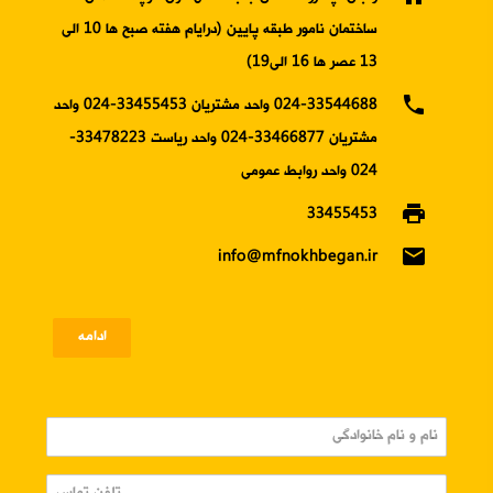
ساختمان نامور طبقه پایین (درایام هفته صبح ها 10 الی
13 عصر ها 16 الی19)
phone
024-33544688 واحد مشتریان 33455453-024 واحد
مشتریان 33466877-024 واحد ریاست 33478223-
024 واحد روابط عمومی
print
33455453
email
info@mfnokhbegan.ir
ادامه