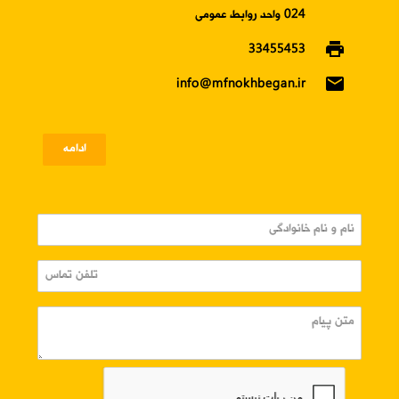
024 واحد روابط عمومی
print
33455453
email
info@mfnokhbegan.ir
ادامه