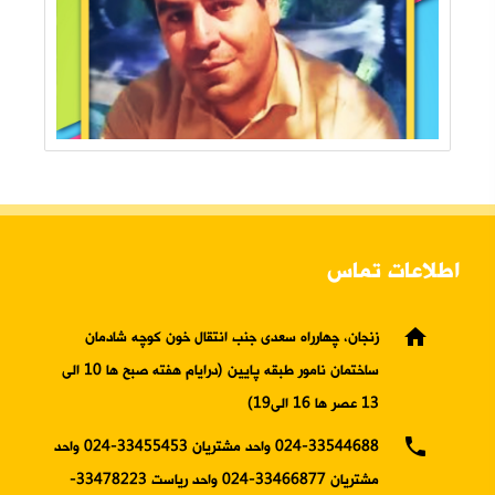
اطلاعات تماس
home
زنجان، چهارراه سعدی جنب انتقال خون کوچه شادمان
ساختمان نامور طبقه پایین (درایام هفته صبح ها 10 الی
13 عصر ها 16 الی19)
phone
024-33544688 واحد مشتریان 33455453-024 واحد
مشتریان 33466877-024 واحد ریاست 33478223-