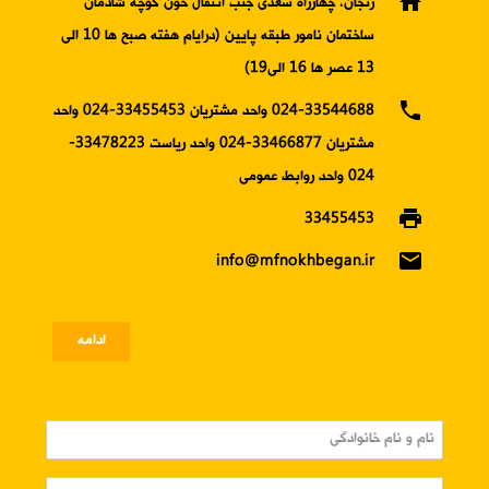
home
زنجان، چهارراه سعدی جنب انتقال خون کوچه شادمان
ساختمان نامور طبقه پایین (درایام هفته صبح ها 10 الی
13 عصر ها 16 الی19)
phone
024-33544688 واحد مشتریان 33455453-024 واحد
مشتریان 33466877-024 واحد ریاست 33478223-
024 واحد روابط عمومی
print
33455453
email
info@mfnokhbegan.ir
ادامه