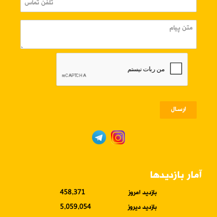
ارسـال
آمار بازدیدها
بازدید امروز
458,371
بازدید دیروز
5,059,054