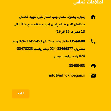
اطلاعات تماس
home
زنجان، چهارراه سعدی جنب انتقال خون کوچه شادمان
ساختمان نامور طبقه پایین (درایام هفته صبح ها 10 الی
13 عصر ها 16 الی19)
phone
024-33544688 واحد مشتریان 33455453-024 واحد
مشتریان 33466877-024 واحد ریاست 33478223-
024 واحد روابط عمومی
print
33455453
email
info@mfnokhbegan.ir
ادامه