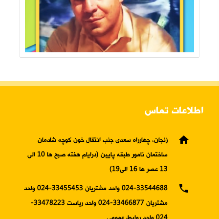
اطلاعات تماس
home
زنجان، چهارراه سعدی جنب انتقال خون کوچه شادمان
ساختمان نامور طبقه پایین (درایام هفته صبح ها 10 الی
13 عصر ها 16 الی19)
phone
024-33544688 واحد مشتریان 33455453-024 واحد
مشتریان 33466877-024 واحد ریاست 33478223-
024 واحد روابط عمومی