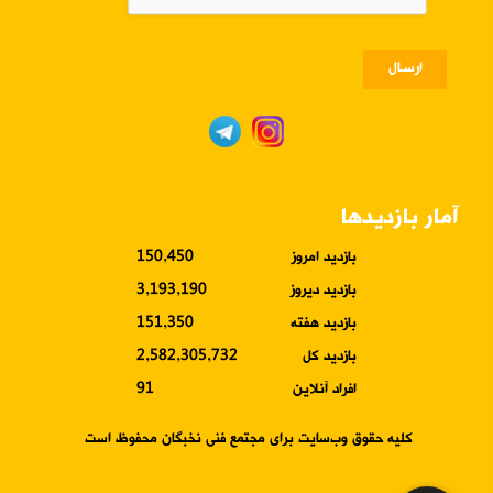
ارسـال
آمار بازدیدها
بازدید امروز
150,450
بازدید دیروز
3,193,190
بازدید هفته
151,350
بازدید کل
2,582,305,732
افراد آنلاین
91
کلیه حقوق وب‌سایت برای مجتمع فنی نخبگان محفوظ است