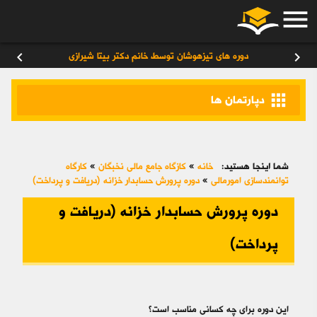
menu
ورود
/
عضویت
۰
chevron_left
chevron_right
دوره های تیزهوشان توسط خانم دکتر بیتا شیرازی
apps
دپارتمان ها
شما اینجا هستید:
خانه
»
کازگاه جامع مالی نخبگان
»
کارگاه
توانمندسازی امورمالی
»
دوره پرورش حسابدار خزانه (دریافت و پرداخت)
دوره پرورش حسابدار خزانه (دریافت و
پرداخت)
این دوره برای چه کسانی مناسب است؟