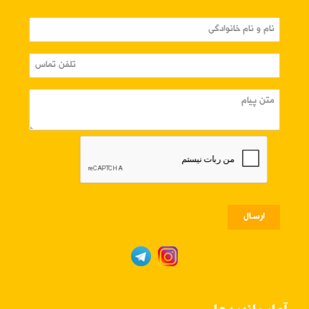
ارسـال