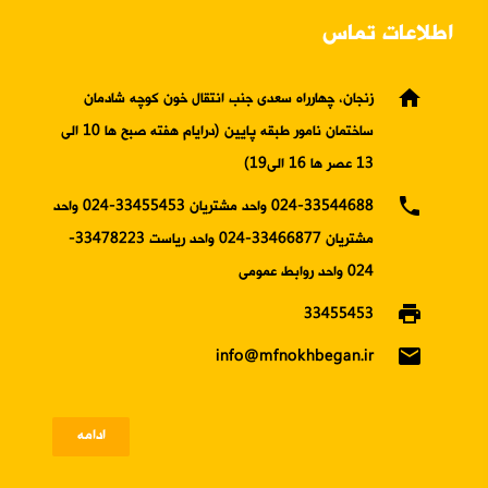
اطلاعات تماس
home
زنجان، چهارراه سعدی جنب انتقال خون کوچه شادمان
ساختمان نامور طبقه پایین (درایام هفته صبح ها 10 الی
13 عصر ها 16 الی19)
phone
024-33544688 واحد مشتریان 33455453-024 واحد
مشتریان 33466877-024 واحد ریاست 33478223-
024 واحد روابط عمومی
print
33455453
email
info@mfnokhbegan.ir
ادامه