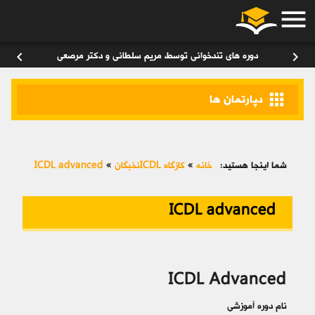
menu
ورود
/
عضویت
۰
chevron_left
chevron_right
دوره های تندخوانی توسط مریم سلطانی و دکتر مرصعی
apps
دپارتمان ها
شما اینجا هستید:
خانه
»
کازگاه ICDLنخبگان
»
ICDL advanced
ICDL advanced
ICDL Advanced
نام دوره آموزشی