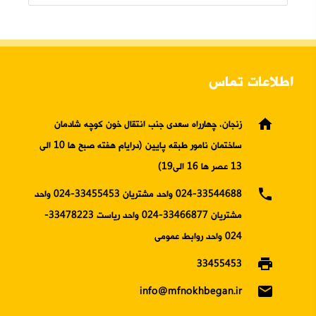
اطلاعات تماس
home
زنجان، چهارراه سعدی جنب انتقال خون کوچه شادمان
ساختمان نامور طبقه پایین (درایام هفته صبح ها 10 الی
13 عصر ها 16 الی19)
phone
024-33544688 واحد مشتریان 33455453-024 واحد
مشتریان 33466877-024 واحد ریاست 33478223-
024 واحد روابط عمومی
print
33455453
email
info@mfnokhbegan.ir