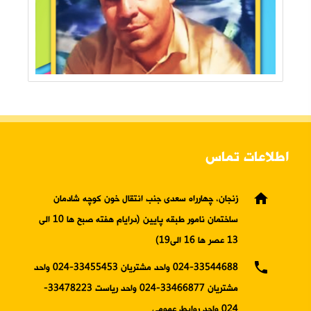
اطلاعات تماس
home
زنجان، چهارراه سعدی جنب انتقال خون کوچه شادمان
ساختمان نامور طبقه پایین (درایام هفته صبح ها 10 الی
13 عصر ها 16 الی19)
phone
024-33544688 واحد مشتریان 33455453-024 واحد
مشتریان 33466877-024 واحد ریاست 33478223-
024 واحد روابط عمومی