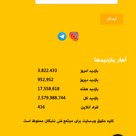
ارسـال
آمار بازدیدها
بازدید امروز
3,822,433
بازدید دیروز
952,952
بازدید هفته
17,558,618
بازدید کل
2,579,988,744
افراد آنلاین
416
کلیه حقوق وب‌سایت برای مجتمع فنی نخبگان محفوظ است