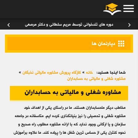
menu
ورود
/
عضویت
۰
chevron_left
chevron_right
دوره های تندخوانی توسط مریم سلطانی و دکتر مرصعی
apps
دپارتمان ها
شما اینجا هستید:
خانه
»
کازگاه پرورش مشاوره مالیاتی نخبگان
»
مشاوره شغلی و مالیاتی به حسابداران
مشاوره شغلی و مالیاتی به حسابداران
مخاطب دیگر ماحسابداران هستند. ما در راستای یکی از اهداف خود
مشاوره شغلی و تحصیلی را نیز بنیانگذاری کرده ایم. متاسفانه در جامعه
سازمان و یا ارگانی وجود ندارد که با ارائه مشاوره مطلوب راه صحیح و
نحوه کنترل یکی از حساس ترین شغل ها را پیاده کند. ما علاوه برآموزش