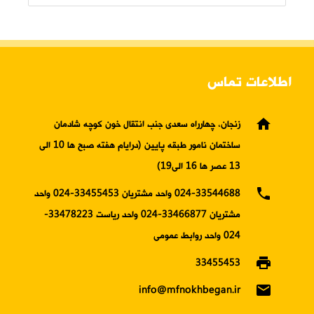
اطلاعات تماس
home
زنجان، چهارراه سعدی جنب انتقال خون کوچه شادمان
ساختمان نامور طبقه پایین (درایام هفته صبح ها 10 الی
13 عصر ها 16 الی19)
phone
024-33544688 واحد مشتریان 33455453-024 واحد
مشتریان 33466877-024 واحد ریاست 33478223-
024 واحد روابط عمومی
print
33455453
email
info@mfnokhbegan.ir