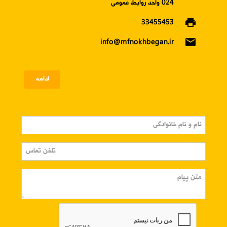
024 واحد روابط عمومی
print
33455453
email
info@mfnokhbegan.ir
ادامه