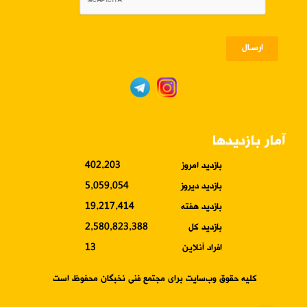
ارسـال
آمار بازدیدها
بازدید امروز
402,203
بازدید دیروز
5,059,054
بازدید هفته
19,217,414
بازدید کل
2,580,823,388
افراد آنلاین
13
کلیه حقوق وب‌سایت برای مجتمع فنی نخبگان محفوظ است