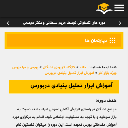
menu
ورود
/
عضویت
۰
chevron_left
chevron_right
دوره های تندخوانی توسط مریم سلطانی و دکتر مرصعی
apps
دپارتمان ها
شما اینجا هستید:
خانه
»
کازگاه کاربردی نخبگان
»
بورس و فرا بورس
ویژه بازار کار
»
آموزش ابزار تحلیل بنیادی دربورس
آموزش ابزار تحلیل بنیادی دربورس
هدف دوره:
مجتمع نخبگان در راستای افزایش آگاهی عمومی افراد جامعه نسبت به
بازار سرمایه و با توجه به مسئولیت اجتماعی خود، اقدام به برگزاری دوره‌
آموزش مقدماتی بورس نموده است. این دوره را می‌توان نخستین گام