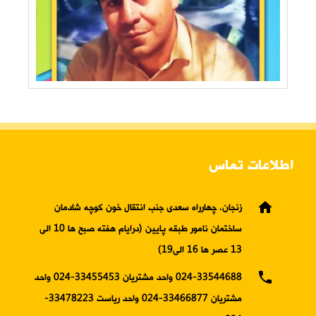
اطلاعات تماس
home
زنجان، چهارراه سعدی جنب انتقال خون کوچه شادمان
ساختمان نامور طبقه پایین (درایام هفته صبح ها 10 الی
13 عصر ها 16 الی19)
phone
024-33544688 واحد مشتریان 33455453-024 واحد
مشتریان 33466877-024 واحد ریاست 33478223-