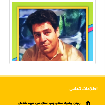
اطلاعات تماس
home
زنجان، چهارراه سعدی جنب انتقال خون کوچه شادمان