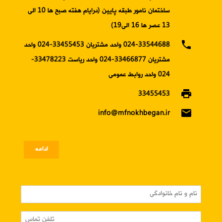
ساختمان نامور طبقه پایین (درایام هفته صبح ها 10 الی
13 عصر ها 16 الی19)
phone
024-33544688 واحد مشتریان 33455453-024 واحد
مشتریان 33466877-024 واحد ریاست 33478223-
024 واحد روابط عمومی
print
33455453
email
info@mfnokhbegan.ir
ادامه