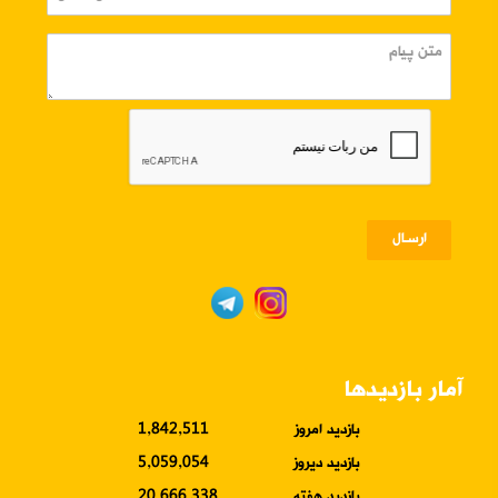
ارسـال
آمار بازدیدها
بازدید امروز
1,842,511
بازدید دیروز
5,059,054
بازدید هفته
20,666,338