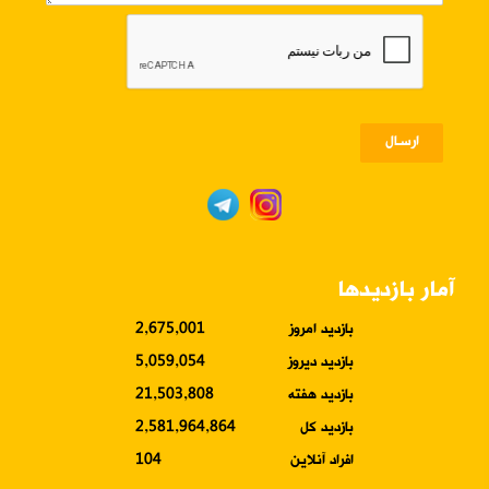
ارسـال
آمار بازدیدها
بازدید امروز
2,675,001
بازدید دیروز
5,059,054
بازدید هفته
21,503,808
بازدید کل
2,581,964,864
افراد آنلاین
104