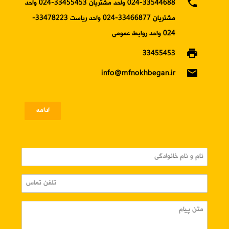
phone
024-33544688 واحد مشتریان 33455453-024 واحد
مشتریان 33466877-024 واحد ریاست 33478223-
024 واحد روابط عمومی
print
33455453
email
info@mfnokhbegan.ir
ادامه