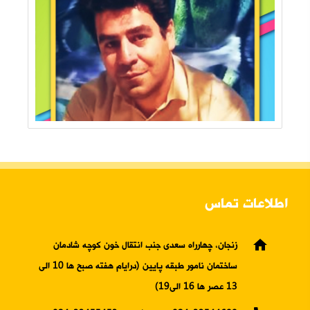
اطلاعات تماس
home
زنجان، چهارراه سعدی جنب انتقال خون کوچه شادمان
ساختمان نامور طبقه پایین (درایام هفته صبح ها 10 الی
13 عصر ها 16 الی19)