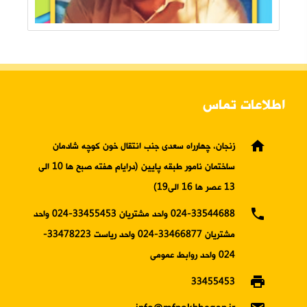
اطلاعات تماس
home
زنجان، چهارراه سعدی جنب انتقال خون کوچه شادمان
ساختمان نامور طبقه پایین (درایام هفته صبح ها 10 الی
13 عصر ها 16 الی19)
phone
024-33544688 واحد مشتریان 33455453-024 واحد
مشتریان 33466877-024 واحد ریاست 33478223-
024 واحد روابط عمومی
print
33455453