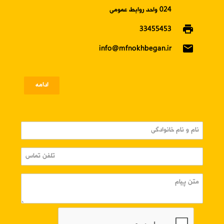
024 واحد روابط عمومی
print
33455453
email
info@mfnokhbegan.ir
ادامه