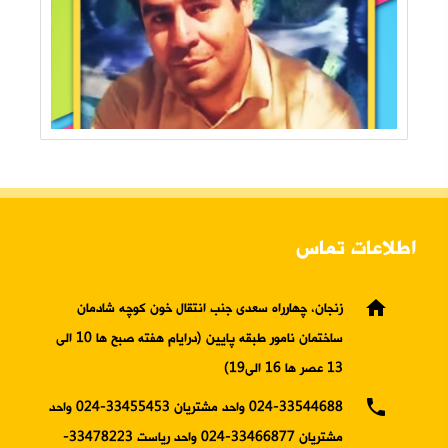
اطلاعات تماس
home
زنجان، چهارراه سعدی جنب انتقال خون کوچه شادمان
ساختمان نامور طبقه پایین (درایام هفته صبح ها 10 الی
13 عصر ها 16 الی19)
phone
024-33544688 واحد مشتریان 33455453-024 واحد
مشتریان 33466877-024 واحد ریاست 33478223-