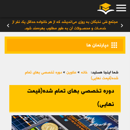
menu
ورود
/
عضویت
۰
مجتمع فنی نخبگان به روزی می‌اندیشد که از هر خانواده حداقل یک نفر از
chevron_left
chevron_right
خدمــات و محصــولات آن به طور مطلوب بهره‌مند شود.
apps
دپارتمان ها
شما اینجا هستید:
خانه
»
عناوین
»
دوره تخصصی بهای تمام
شده(قیمت نهایی)
دوره تخصصی بهای تمام شده(قیمت
نهایی)