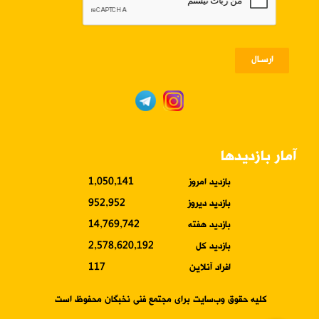
ارسـال
آمار بازدیدها
بازدید امروز
1,050,141
بازدید دیروز
952,952
بازدید هفته
14,769,742
بازدید کل
2,578,620,192
افراد آنلاین
117
کلیه حقوق وب‌سایت برای مجتمع فنی نخبگان محفوظ است