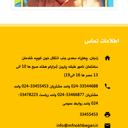
اطلاعات تماس
home
زنجان، چهارراه سعدی جنب انتقال خون کوچه شادمان
ساختمان نامور طبقه پایین (درایام هفته صبح ها 10 الی
13 عصر ها 16 الی19)
phone
024-33544688 واحد مشتریان 33455453-024 واحد
مشتریان 33466877-024 واحد ریاست 33478223-
024 واحد روابط عمومی
print
33455453
email
info@mfnokhbegan.ir