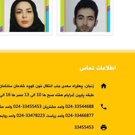
اطلاعات تماس
home
زنجان، چهارراه سعدی جنب انتقال خون کوچه شادمان ساختمان 
طبقه پایین (درایام هفته صبح ها 10 الی 13 عصر ها 16 الی19)
phone
024-33544688 واحد مشتریان 5453
33466877-024 واحد ریاست 33478223-024 واحد روابط عمومی
print
33455453