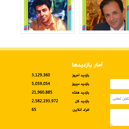
آمار بازدیدها
بازدید امروز
3,129,360
بازدید دیروز
5,059,054
بازدید هفته
21,960,885
بازدید کل
2,582,193,972
افراد آنلاین
65