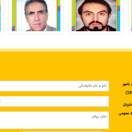
نامور
3345-024 واحد مشتریان