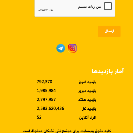
ارسـال
آمار بازدیدها
بازدید امروز
792,370
بازدید دیروز
1,985,984
بازدید هفته
2,797,957
بازدید کل
2,583,620,436
افراد آنلاین
52
کلیه حقوق وب‌سایت برای مجتمع فنی نخبگان محفوظ است