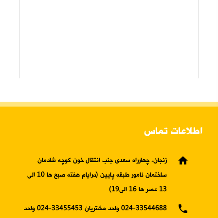
اطلاعات تماس
home
زنجان، چهارراه سعدی جنب انتقال خون کوچه شادمان
ساختمان نامور طبقه پایین (درایام هفته صبح ها 10 الی
13 عصر ها 16 الی19)
phone
024-33544688 واحد مشتریان 33455453-024 واحد