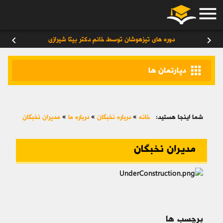
menu
ورود
/
عضویت
۰
chevron_left
chevron_right
دوره های تیزهوشان توسط خانم دکتر بیتا شیرازی
apps
دپارتمان ها
شما اینجا هستید:
خانه
»
درباره نخبگان
»
درباره ما
»
مدیران نخبگان
مدیران نخبگان
برچسب ها