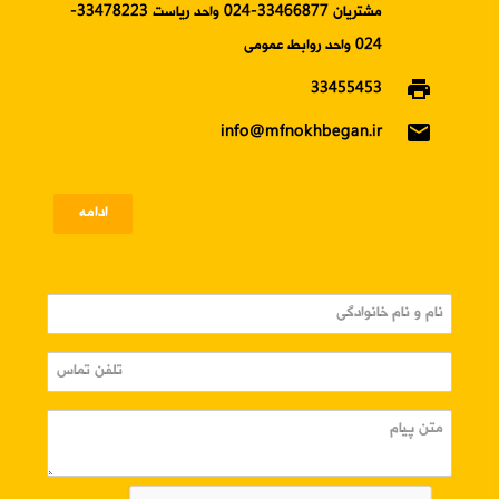
مشتریان 33466877-024 واحد ریاست 33478223-
024 واحد روابط عمومی
print
33455453
email
info@mfnokhbegan.ir
ادامه