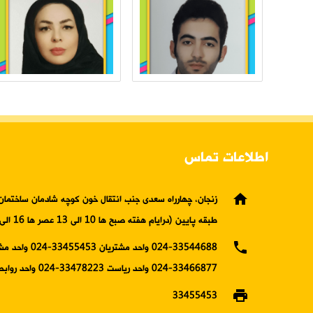
اطلاعات تماس
home
زنجان، چهارراه سعدی جنب انتقال خون کوچه شادمان ساختمان 
طبقه پایین (درایام هفته صبح ها 10 الی 13 عصر ها 16 الی19)
phone
024-33544688 واحد مشتریان 5453
33466877-024 واحد ریاست 33478223-024 واحد روابط عمومی
print
33455453