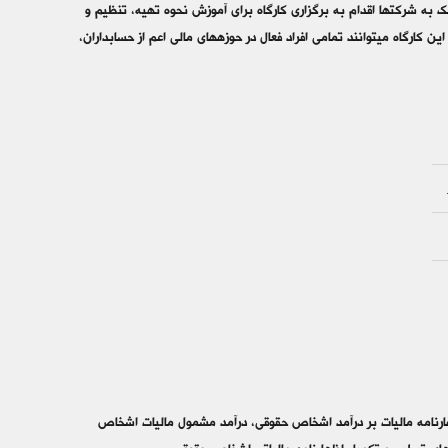
تبعات ناگواری برای شرکت‎ها به همراه داشته باشد. از این رو مرکز آموزش حسابداران خبره با هدف کمک به شرکت‎ها اقدام به برگزاری کارگاه برای آموزش نحوه تهیه، تنظیم و
ارسال اظهارنامه مالیاتی برای اشخاص حقوقی توسط مجرب‎ترین اساتید مالیاتی نموده است. مخاطبان این کارگاه می‎توانند تمامی افراد فعال در حوزه‎های مالی اعم از حسابداران،
نامه مالیات بر درآمد اشخاص حقوقی، درآمد مشمول مالیات اشخاص