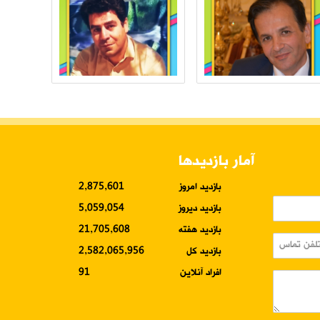
آمار بازدیدها
بازدید امروز
2,875,601
بازدید دیروز
5,059,054
بازدید هفته
21,705,608
بازدید کل
2,582,065,956
افراد آنلاین
91