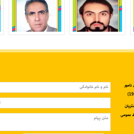
نامور
3345-024 واحد مشتریان