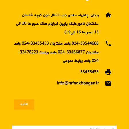
home
زنجان، چهارراه سعدی جنب انتقال خون کوچه شادمان
ساختمان نامور طبقه پایین (درایام هفته صبح ها 10 الی
13 عصر ها 16 الی19)
phone
024-33544688 واحد مشتریان 33455453-024 واحد
مشتریان 33466877-024 واحد ریاست 33478223-
024 واحد روابط عمومی
print
33455453
email
info@mfnokhbegan.ir
ادامه