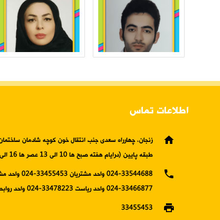
اطلاعات تماس
home
زنجان، چهارراه سعدی جنب انتقال خون کوچه شادمان ساختمان 
طبقه پایین (درایام هفته صبح ها 10 الی 13 عصر ها 16 الی19)
phone
024-33544688 واحد مشتریان 5453
33466877-024 واحد ریاست 33478223-024 واحد روابط عمومی
print
33455453