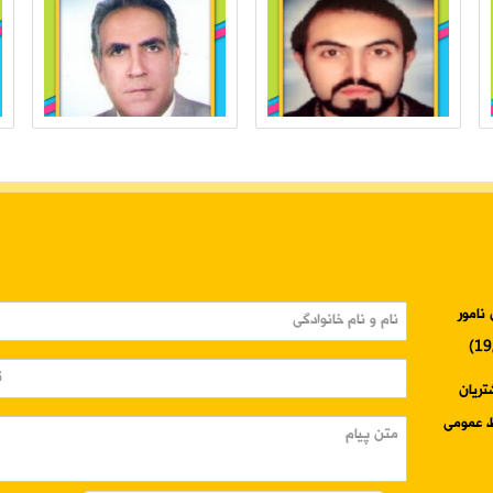
نامور
3345-024 واحد مشتریان