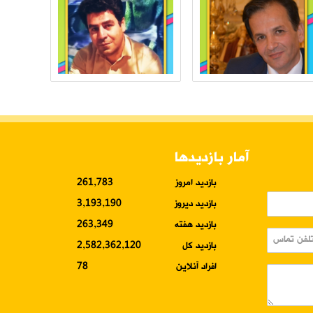
آمار بازدیدها
بازدید امروز
261,783
بازدید دیروز
3,193,190
بازدید هفته
263,349
بازدید کل
2,582,362,120
افراد آنلاین
78