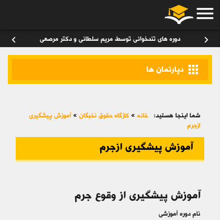
menu
ورود
/
عضویت
۰
chevron_left
chevron_right
دوره های تندخوانی توسط مریم سلطانی و دکتر مرصعی
apps
دپارتمان ها
شما اینجا هستید:
خانه
»
کازگاه حقوق نخبگان
»
آموزش پیشگیری
ازجرم
آموزش پیشگیری ازجرم
آموزش پیشگیری از وقوع جرم
نام دوره آموزشی