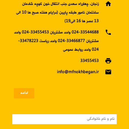
home
زنجان، چهارراه سعدی جنب انتقال خون کوچه شادمان
ساختمان نامور طبقه پایین (درایام هفته صبح ها 10 الی
13 عصر ها 16 الی19)
phone
024-33544688 واحد مشتریان 33455453-024 واحد
مشتریان 33466877-024 واحد ریاست 33478223-
024 واحد روابط عمومی
print
33455453
email
info@mfnokhbegan.ir
ادامه