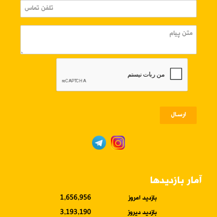
ارسـال
آمار بازدیدها
بازدید امروز
1,656,956
بازدید دیروز
3,193,190