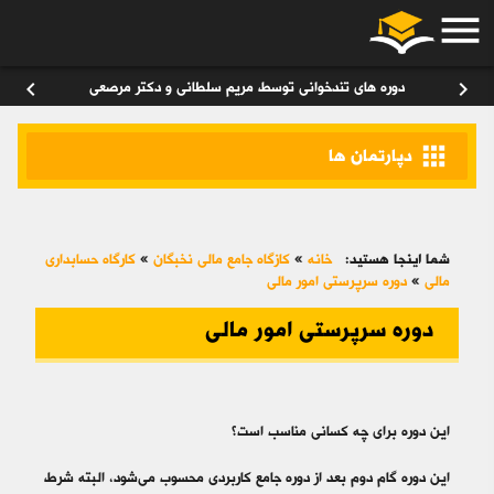
menu
ورود
/
عضویت
۰
chevron_left
chevron_right
دوره های تندخوانی توسط مریم سلطانی و دکتر مرصعی
apps
دپارتمان ها
شما اینجا هستید:
خانه
»
کازگاه جامع مالی نخبگان
»
کارگاه حسابداری
مالی
»
دوره سرپرستی امور مالی
دوره سرپرستی امور مالی
این دوره برای چه کسانی مناسب است؟
این دوره گام دوم بعد از دوره جامع کاربردی محسوب می‌­شود، البته شرط