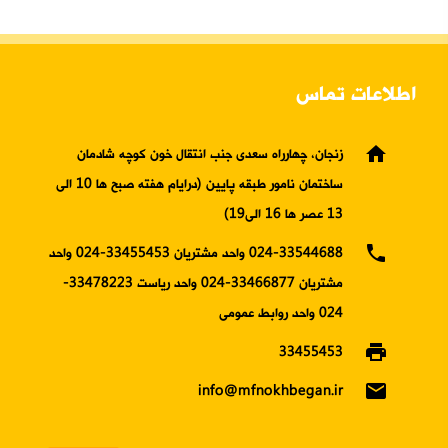
اطلاعات تماس
home
زنجان، چهارراه سعدی جنب انتقال خون کوچه شادمان
ساختمان نامور طبقه پایین (درایام هفته صبح ها 10 الی
13 عصر ها 16 الی19)
phone
024-33544688 واحد مشتریان 33455453-024 واحد
مشتریان 33466877-024 واحد ریاست 33478223-
024 واحد روابط عمومی
print
33455453
email
info@mfnokhbegan.ir